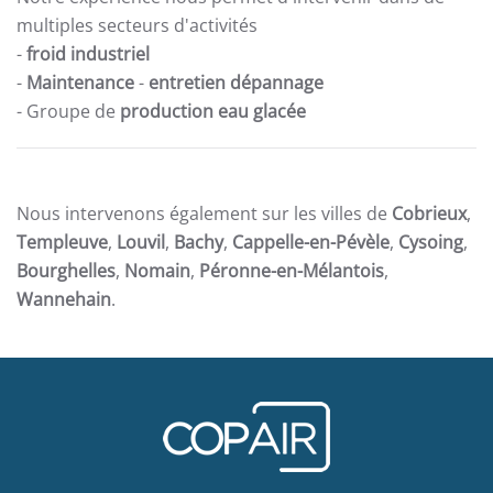
multiples secteurs d'activités
-
froid industriel
-
Maintenance
-
entretien dépannage
- Groupe de
production eau glacée
Nous intervenons également sur les villes de
Cobrieux
,
Templeuve
,
Louvil
,
Bachy
,
Cappelle-en-Pévèle
,
Cysoing
,
Bourghelles
,
Nomain
,
Péronne-en-Mélantois
,
Wannehain
.