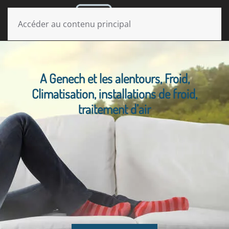
MENU
Accéder au contenu principal
A Genech et les alentours, Froid,
Climatisation, installations de froid,
traitement d’air