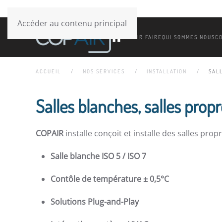
Accéder au contenu principal
SAVOIR FAIRE
QUI SOMMES NOUS
C
ACCUEIL
NOS SERVICES
INSTALLATION
SAL
Salles blanches, salles prop
COPAIR
installe conçoit et installe des salles p
Salle blanche ISO 5 / ISO 7
Contôle de température ± 0,5°C
Solutions Plug-and-Play