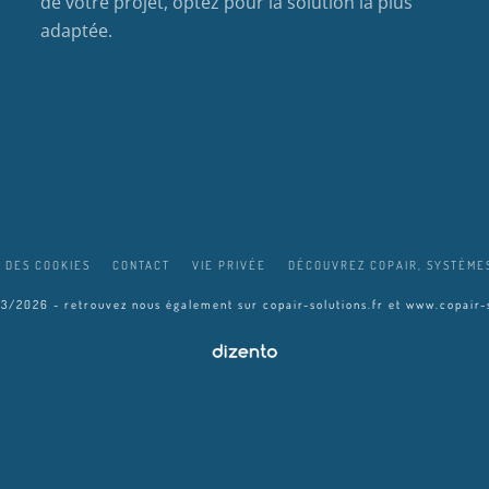
de votre projet, optez pour la solution la plus
adaptée.
 DES COOKIES
CONTACT
VIE PRIVÉE
DÉCOUVREZ COPAIR, SYSTÈMES
03/2026 - retrouvez nous également sur
copair-solutions.fr
et
www.copair-s