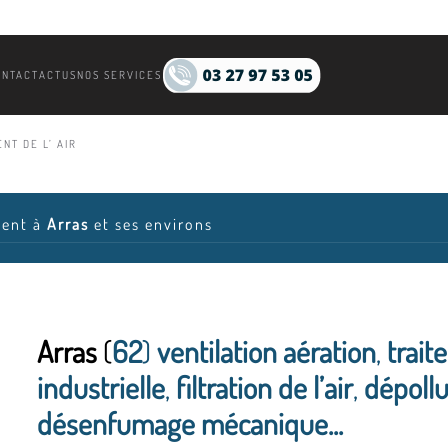
ONTACT
ACTUS
NOS SERVICES
NT DE L’ AIR
ient à
Arras
et ses environs
Arras
(
62
)
ventilation aération
,
trait
industrielle
,
filtration de l’air
,
dépollu
désenfumage mécanique...