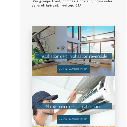
Via groupe froid
,
pompes à chaleur
,
dry-cooler
,
aeroréfrigérant
,
rooftop
,
CTA
Installation de climatisation réversible
>> EN SAVOIR PLUS
Maintenance des climatisations
>> EN SAVOIR PLUS