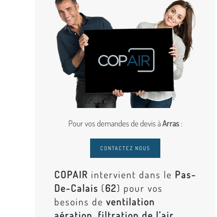
Pour vos demandes de devis à
Arras
:
CONTACTEZ NOUS
COPAIR
intervient dans le
Pas-
De-Calais
(
62
) pour vos
besoins de
ventilation
aération, filtration de l’air,