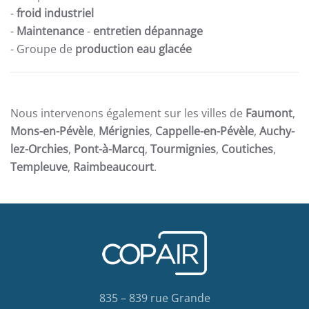
-
froid industriel
-
Maintenance
-
entretien dépannage
- Groupe de
production eau glacée
Nous intervenons également sur les villes de
Faumont
,
Mons-en-Pévèle
,
Mérignies
,
Cappelle-en-Pévèle
,
Auchy-
lez-Orchies
,
Pont-à-Marcq
,
Tourmignies
,
Coutiches
,
Templeuve
,
Raimbeaucourt
.
835 – 839 rue Grande