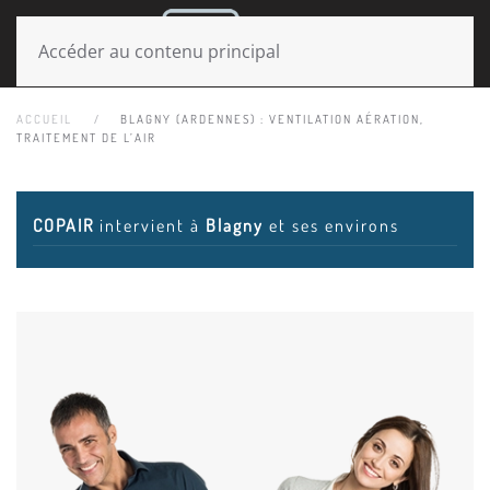
MENU
Accéder au contenu principal
ACCUEIL
BLAGNY (ARDENNES) : VENTILATION AÉRATION,
TRAITEMENT DE L’AIR
COPAIR
intervient à
Blagny
et ses environs