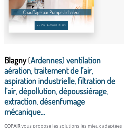
Chauffage par Pompe à chaleur
>> EN SAVOIR PLUS
Blagny
(
Ardennes
)
ventilation
aération
,
traitement de l’air
,
aspiration industrielle
,
filtration de
l’air
,
dépollution
,
dépoussiérage
,
extraction
,
désenfumage
mécanique...
COPAIR
vous propose les solutions les mieux adaptées