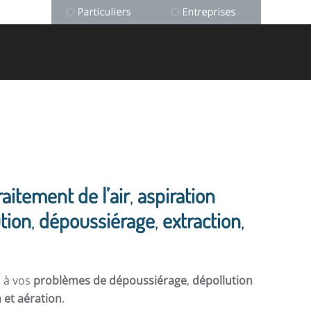
raitement de l’air
,
aspiration
tion
,
dépoussiérage
,
extraction
,
s à vos
problèmes de dépoussiérage
,
dépollution
n et aération
.