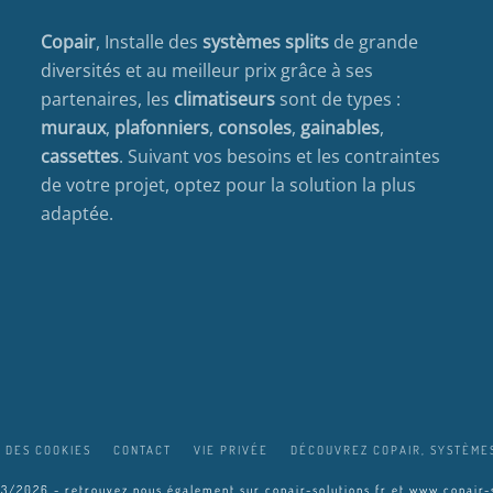
Copair
, Installe des
systèmes splits
de grande
diversités et au meilleur prix grâce à ses
partenaires, les
climatiseurs
sont de types :
muraux
,
plafonniers
,
consoles
,
gainables
,
cassettes
. Suivant vos besoins et les contraintes
de votre projet, optez pour la solution la plus
adaptée.
 DES COOKIES
CONTACT
VIE PRIVÉE
DÉCOUVREZ COPAIR, SYSTÈMES
03/2026 - retrouvez nous également sur
copair-solutions.fr
et
www.copair-s