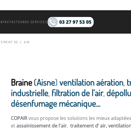
ONTACT
ACTUS
NOS SERVICES
TEMENT DE L’ AIR
Braine
(
Aisne
)
ventilation aération
,
t
industrielle
,
filtration de l’air
,
dépollu
désenfumage mécanique...
COPAIR
vous propose les solutions les mieux adaptée
et
assainissement de l'air
,
traitement d’ air,
ventilatio