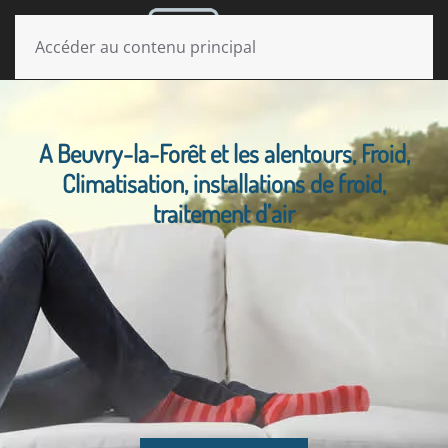
MENU
Accéder au contenu principal
A Beuvry-la-Forêt et les alentours, Froid,
Climatisation, installations de froid,
traitement d’air