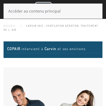
MENU
Accéder au contenu principal
ACCUEIL
CARVIN (62) : VENTILATION AÉRATION, TRAITEMENT
DE L’ AIR
COPAIR
intervient à
Carvin
et ses environs