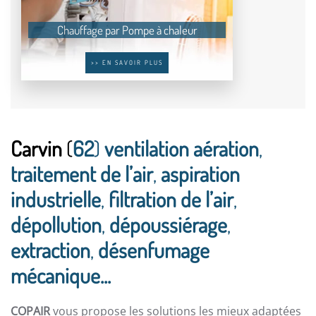
Chauffage par Pompe à chaleur
>> EN SAVOIR PLUS
Carvin
(
62
)
ventilation aération
,
traitement de l’air
,
aspiration
industrielle
,
filtration de l’air
,
dépollution
,
dépoussiérage
,
extraction
,
désenfumage
mécanique...
COPAIR
vous propose les solutions les mieux adaptées