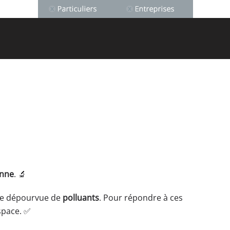
enne
. 🔬
re dépourvue de
polluants
. Pour répondre à ces
space. ✅