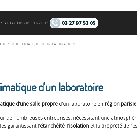
ONTACT
ACTUS
NOS SERVICES
T GESTION CLIMATIQUE D'UN LABORATOIRE
imatique d'un laboratoire
atique d’une salle propre
d’un laboratoire en
région parisi
our de nombreuses entreprises, nécessitant une atmosphè
es garantissant l’
étanchéité
, l’
isolation
et la
propreté
de l’e