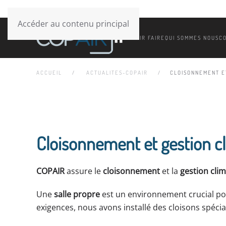
Accéder au contenu principal
SAVOIR FAIRE
QUI SOMMES NOUS
C
ACCUEIL
ACTUALITES-COPAIR
CLOISONNEMENT E
Cloisonnement et gestion cl
COPAIR
assure le
cloisonnement
et la
gestion clim
Une
salle propre
est un environnement crucial p
exigences, nous avons installé des cloisons spécial