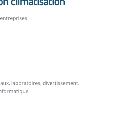
ion climatisation
t entreprises
eaux, laboratoires, divertissement.
 informatique