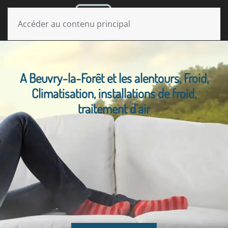
MENU
Accéder au contenu principal
A Beuvry-la-Forêt et les alentours, Froid,
Climatisation, installations de froid,
traitement d’air