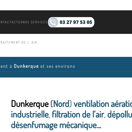
ONTACT
ACTUS
NOS SERVICES
RAITEMENT DE L’ AIR
ient à
Dunkerque
et ses environs
Dunkerque
(
Nord
)
ventilation aérati
industrielle
,
filtration de l’air
,
dépollu
désenfumage mécanique...