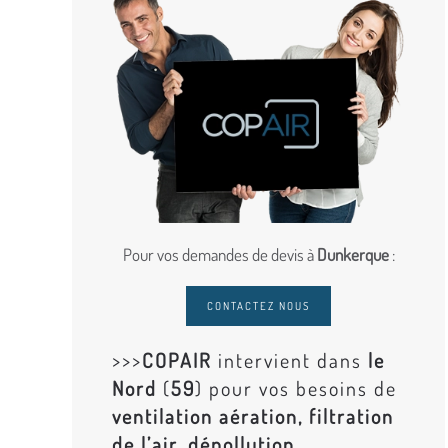
Pour vos demandes de devis à
Dunkerque
:
CONTACTEZ NOUS
>>>
COPAIR
intervient dans
le
Nord
(
59
) pour vos besoins de
ventilation aération, filtration
de l’air, dépollution,