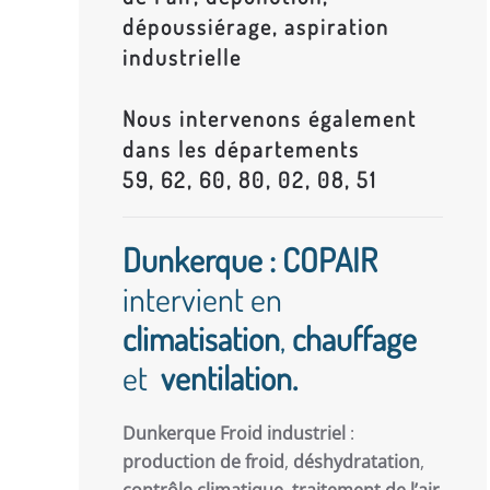
dépoussiérage, aspiration
industrielle
Nous intervenons également
dans les départements
59, 62, 60, 80, 02, 08, 51
Dunkerque : COPAIR
intervient en
climatisation
,
chauffage
et
ventilation.
Dunkerque Froid industriel
:
production de froid
,
déshydratation
,
contrôle climatique
,
traitement de l’air