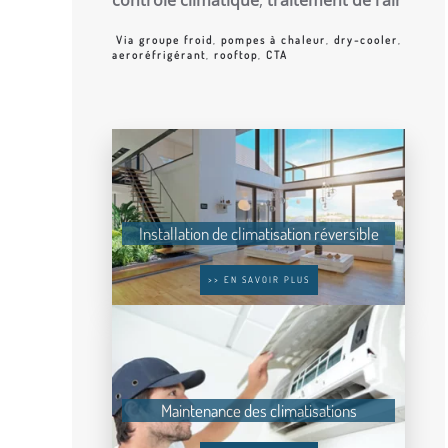
Via groupe froid
,
pompes à chaleur
,
dry-cooler
,
aeroréfrigérant
,
rooftop
,
CTA
Installation de climatisation réversible
>> EN SAVOIR PLUS
Maintenance des climatisations