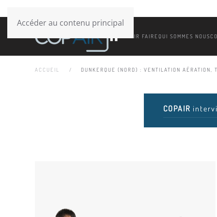
Accéder au contenu principal
SAVOIR FAIRE
QUI SOMMES NOUS
C
ACCUEIL
DUNKERQUE (NORD) : VENTILATION AÉRATION, T
COPAIR
interv