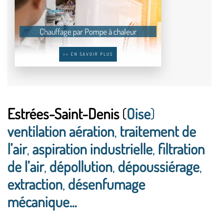
Chauffage par Pompe à chaleur
>> EN SAVOIR PLUS
Estrées-Saint-Denis
(
Oise
)
ventilation aération
,
traitement de
l’air
,
aspiration industrielle
,
filtration
de l’air
,
dépollution
,
dépoussiérage
,
extraction
,
désenfumage
mécanique...