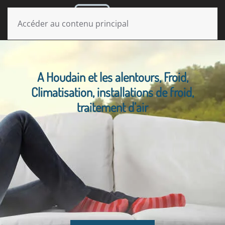
MENU
Accéder au contenu principal
A Houdain et les alentours, Froid,
Climatisation, installations de froid,
traitement d’air