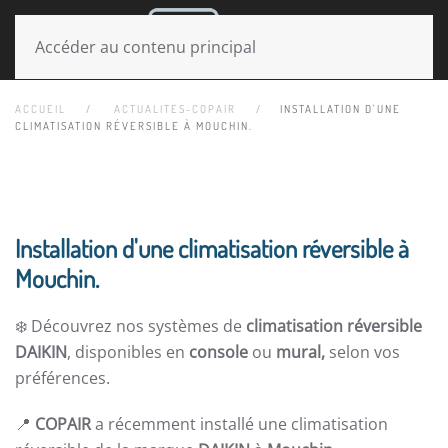
MENU
Accéder au contenu principal
ACCUEIL
ACTUALITES-COPAIR
INSTALLATION D'UNE
CLIMATISATION RÉVERSIBLE À MOUCHIN.
Installation d'une climatisation réversible à
Mouchin.
❄️ Découvrez nos systèmes de
climatisation réversible
DAIKIN
, disponibles en
console
ou
mural,
selon vos
préférences.
📍
COPAIR
a récemment installé une climatisation