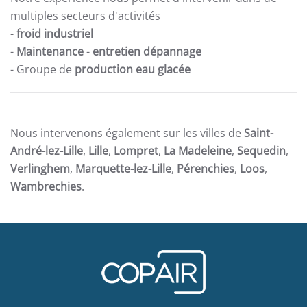
multiples secteurs d'activités
-
froid industriel
-
Maintenance
-
entretien dépannage
- Groupe de
production eau glacée
Nous intervenons également sur les villes de
Saint-
André-lez-Lille
,
Lille
,
Lompret
,
La Madeleine
,
Sequedin
,
Verlinghem
,
Marquette-lez-Lille
,
Pérenchies
,
Loos
,
Wambrechies
.