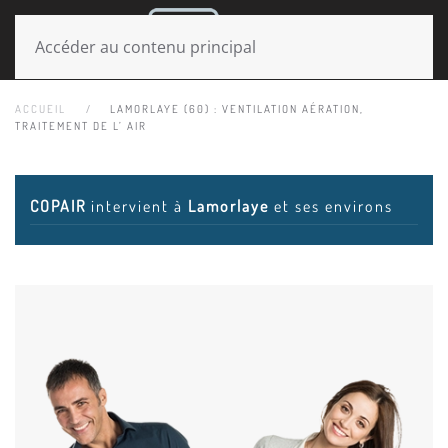
MENU
Accéder au contenu principal
ACCUEIL
LAMORLAYE (60) : VENTILATION AÉRATION,
TRAITEMENT DE L’ AIR
COPAIR
intervient à
Lamorlaye
et ses environs