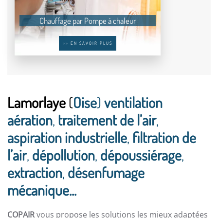
Chauffage par Pompe à chaleur
>> EN SAVOIR PLUS
Lamorlaye
(
Oise
)
ventilation
aération
,
traitement de l’air
,
aspiration industrielle
,
filtration de
l’air
,
dépollution
,
dépoussiérage
,
extraction
,
désenfumage
mécanique...
COPAIR
vous propose les solutions les mieux adaptées