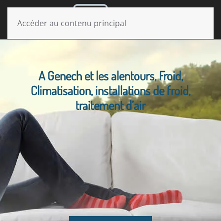
MENU
Accéder au contenu principal
A Genech et les alentours, Froid,
Climatisation, installations de froid,
traitement d’air