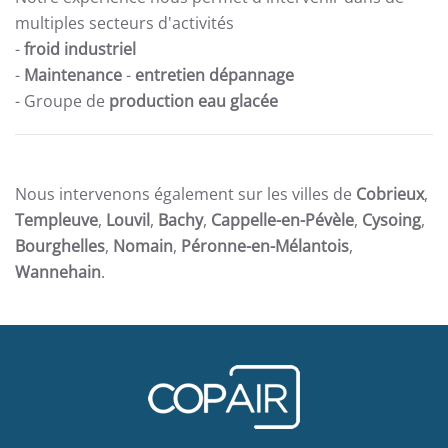
multiples secteurs d'activités
-
froid industriel
-
Maintenance
-
entretien dépannage
- Groupe de
production eau glacée
Nous intervenons également sur les villes de
Cobrieux
,
Templeuve
,
Louvil
,
Bachy
,
Cappelle-en-Pévèle
,
Cysoing
,
Bourghelles
,
Nomain
,
Péronne-en-Mélantois
,
Wannehain
.