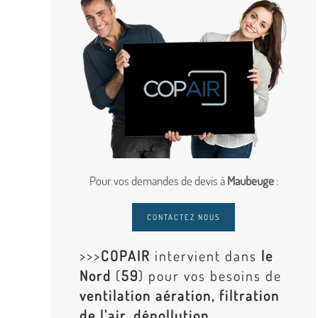
Pour vos demandes de devis à
Maubeuge
:
CONTACTEZ NOUS
>>>
COPAIR
intervient dans
le
Nord
(
59
) pour vos besoins de
ventilation aération, filtration
de l’air, dépollution,