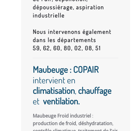
dépoussiérage, aspiration
industrielle
Nous intervenons également
dans les départements
59, 62, 60, 80, 02, 08, 51
Maubeuge : COPAIR
intervient en
climatisation
,
chauffage
et
ventilation.
Maubeuge Froid industriel
:
production de froid
,
déshydratation
,
contrôle climatique
,
traitement de l’air