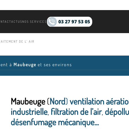
ONTACT
ACTUS
NOS SERVICES
AITEMENT DE L’ AIR
ient à
Maubeuge
et ses environs
Maubeuge
(
Nord
)
ventilation aérati
industrielle
,
filtration de l’air
,
dépollu
désenfumage mécanique...