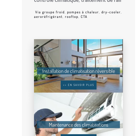
Via groupe froid
,
pompes à chaleur
,
dry-cooler
,
aeroréfrigérant
,
rooftop
,
CTA
Installation de climatisation réversible
>> EN SAVOIR PLUS
Maintenance des climatisations