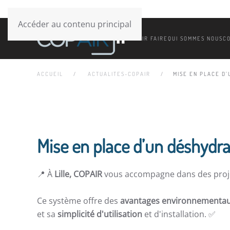
Accéder au contenu principal
SAVOIR FAIRE
QUI SOMMES NOUS
C
ACCUEIL
ACTUALITES-COPAIR
MISE EN PLACE D’
Mise en place d’un déshydrat
📍 À
Lille,
COPAIR
vous accompagne dans des projet
Ce système offre des
avantages environnementaux
et sa
simplicité d'utilisation
et d'installation. ✅