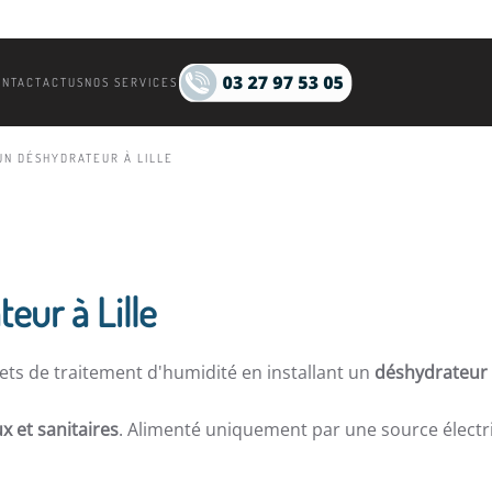
ONTACT
ACTUS
NOS SERVICES
UN DÉSHYDRATEUR À LILLE
eur à Lille
s de traitement d'humidité en installant un
déshydrateur 
 et sanitaires
. Alimenté uniquement par une source électri