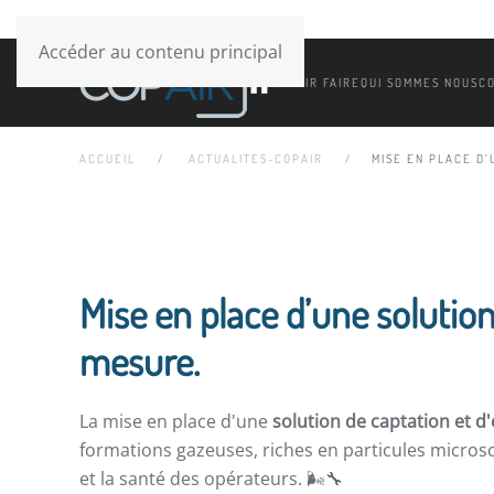
Accéder au contenu principal
SAVOIR FAIRE
QUI SOMMES NOUS
C
ACCUEIL
ACTUALITES-COPAIR
MISE EN PLACE D’
Mise en place d’une solution 
mesure.
La mise en place d'une
solution de captation et d'
formations gazeuses, riches en particules microsc
et la santé des opérateurs. 🌬️🔧