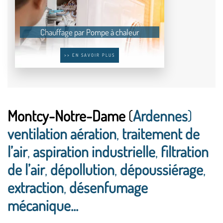
Chauffage par Pompe à chaleur
>> EN SAVOIR PLUS
Montcy-Notre-Dame
(
Ardennes
)
ventilation aération
,
traitement de
l’air
,
aspiration industrielle
,
filtration
de l’air
,
dépollution
,
dépoussiérage
,
extraction
,
désenfumage
mécanique...