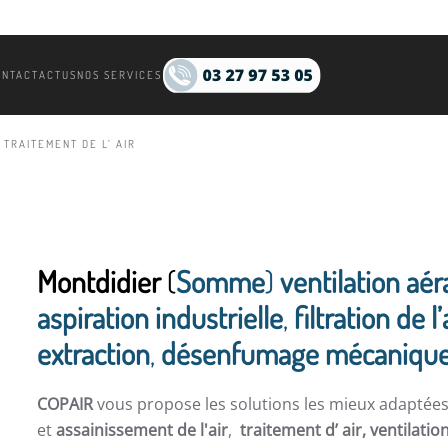
ONTACT
ACTUS
NOS SERVICES
 TRAITEMENT DE L’ AIR
Montdidier
(
Somme
)
ventilation aér
aspiration industrielle
,
filtration de l’
extraction
,
désenfumage mécanique.
COPAIR
vous propose les solutions les mieux adaptée
et
assainissement de l'air
,
traitement d’ air,
ventilatio