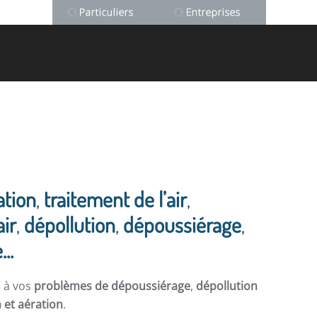
ation
,
traitement de l’air
,
air
,
dépollution
,
dépoussiérage
,
..
s à vos
problèmes de dépoussiérage
,
dépollution
n et aération
.