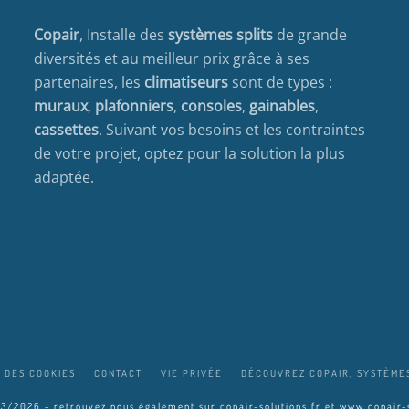
Copair
, Installe des
systèmes splits
de grande
diversités et au meilleur prix grâce à ses
partenaires, les
climatiseurs
sont de types :
muraux
,
plafonniers
,
consoles
,
gainables
,
cassettes
. Suivant vos besoins et les contraintes
de votre projet, optez pour la solution la plus
adaptée.
 DES COOKIES
CONTACT
VIE PRIVÉE
DÉCOUVREZ COPAIR, SYSTÈMES
03/2026 - retrouvez nous également sur
copair-solutions.fr
et
www.copair-s