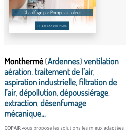
Chauffage par Pompe à chaleur
>> EN SAVOIR PLUS
Monthermé
(
Ardennes
)
ventilation
aération
,
traitement de l’air
,
aspiration industrielle
,
filtration de
l’air
,
dépollution
,
dépoussiérage
,
extraction
,
désenfumage
mécanique...
COPAIR
vous propose les solutions les mieux adaptées