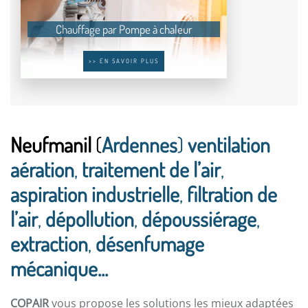
Chauffage par Pompe à chaleur
>> EN SAVOIR PLUS
Neufmanil
(
Ardennes
)
ventilation
aération
,
traitement de l’air
,
aspiration industrielle
,
filtration de
l’air
,
dépollution
,
dépoussiérage
,
extraction
,
désenfumage
mécanique...
COPAIR
vous propose les solutions les mieux adaptées