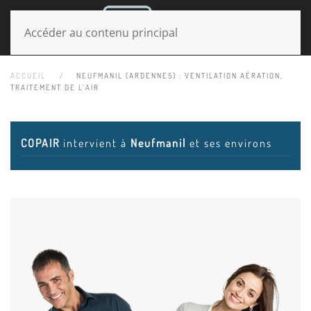
MENU
Accéder au contenu principal
ACCUEIL
NEUFMANIL (ARDENNES) : VENTILATION AÉRATION,
TRAITEMENT DE L’AIR
COPAIR
intervient à
Neufmanil
et ses environs