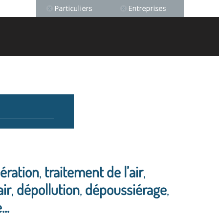
aération
,
traitement de l’air
,
air
,
dépollution
,
dépoussiérage
,
..