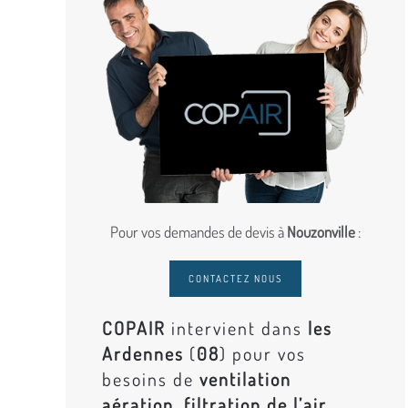
Pour vos demandes de devis à
Nouzonville
:
CONTACTEZ NOUS
COPAIR
intervient dans
les
Ardennes
(
08
) pour vos
besoins de
ventilation
aération, filtration de l’air,