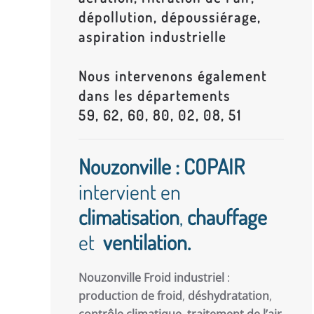
dépollution, dépoussiérage,
aspiration industrielle
Nous intervenons également
dans les départements
59, 62, 60, 80, 02, 08, 51
Nouzonville : COPAIR
intervient en
climatisation
,
chauffage
et
ventilation.
Nouzonville Froid industriel
:
production de froid
,
déshydratation
,
contrôle climatique
,
traitement de l’air