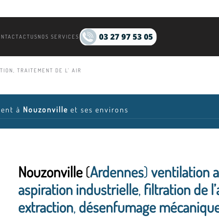
ONTACT
ACTUS
NOS SERVICES
ION, TRAITEMENT DE L’ AIR
ient à
Nouzonville
et ses environs
Nouzonville
(
Ardennes
)
ventilation 
aspiration industrielle
,
filtration de l’
extraction
,
désenfumage mécanique.