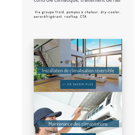
Via groupe froid
,
pompes à chaleur
,
dry-cooler
,
aeroréfrigérant
,
rooftop
,
CTA
Installation de climatisation réversible
>> EN SAVOIR PLUS
Maintenance des climatisations