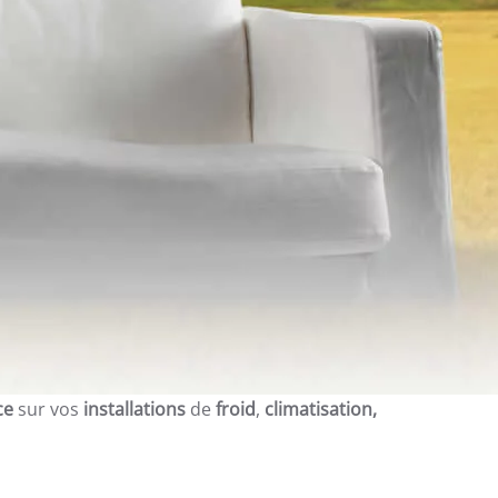
ce
sur vos
installations
de
froid
,
climatisation,