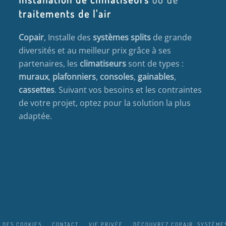
traitements de l'air
Copair
, Installe des
systèmes splits
de grande
diversités et au meilleur prix grâce à ses
partenaires, les
climatiseurs
sont de types :
muraux
,
plafonniers
,
consoles
,
gainables
,
cassettes
. Suivant vos besoins et les contraintes
de votre projet, optez pour la solution la plus
adaptée.
 DES COOKIES
CONTACT
VIE PRIVÉE
DÉCOUVREZ COPAIR, SYSTÈMES