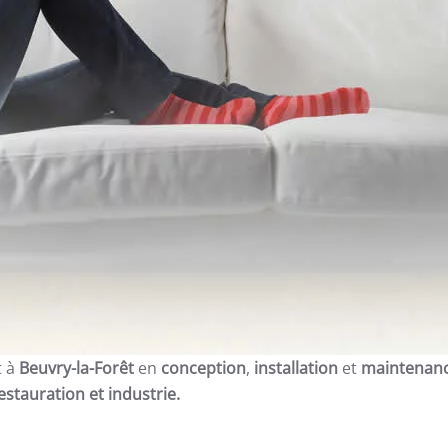
t à
Beuvry-la-Forêt
en
conception
,
installation
et
maintenan
restauration et
industrie.