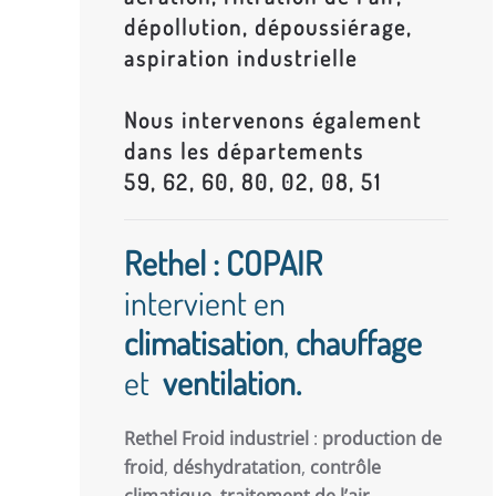
dépollution, dépoussiérage,
aspiration industrielle
Nous intervenons également
dans les départements
59, 62, 60, 80, 02, 08, 51
Rethel : COPAIR
intervient en
climatisation
,
chauffage
et
ventilation.
Rethel Froid industriel
:
production de
froid
,
déshydratation
,
contrôle
climatique
,
traitement de l’air