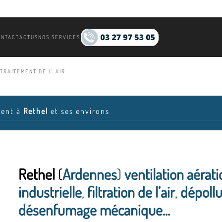
ONTACT
ACTUS
NOS SERVICES
TRAITEMENT DE L’ AIR
ient à
Rethel
et ses environs
Rethel
(
Ardennes
)
ventilation aérat
industrielle
,
filtration de l’air
,
dépollu
désenfumage mécanique...