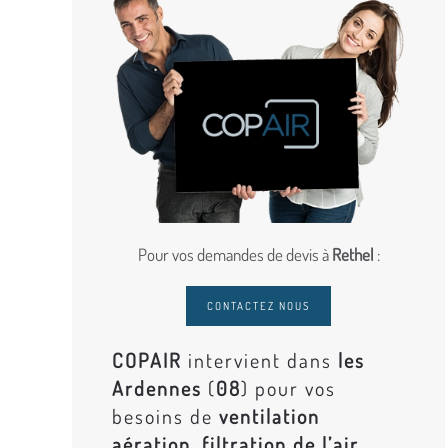
Pour vos demandes de devis à
Rethel
:
CONTACTEZ NOUS
COPAIR
intervient dans
les
Ardennes
(
08
) pour vos
besoins de
ventilation
aération, filtration de l’air,