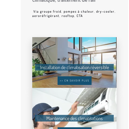
Via groupe froid
,
pompes à chaleur
,
dry-cooler
,
aeroréfrigérant
,
rooftop
,
CTA
Installation de climatisation réversible
>> EN SAVOIR PLUS
Maintenance des climatisations