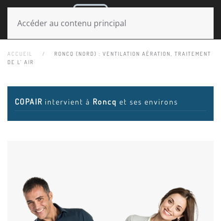
MENU
Accéder au contenu principal
ACCUEIL
RONCQ (NORD) : VENTILATION AÉRATION, TRAITEMENT
DE L’ AIR
COPAIR
intervient à
Roncq
et ses environs