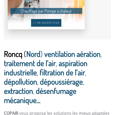
Chauffage par Pompe à chaleur
>> EN SAVOIR PLUS
Roncq
(
Nord
)
ventilation aération
,
traitement de l’air
,
aspiration
industrielle
,
filtration de l’air
,
dépollution
,
dépoussiérage
,
extraction
,
désenfumage
mécanique...
COPAIR
vous propose les solutions les mieux adaptées