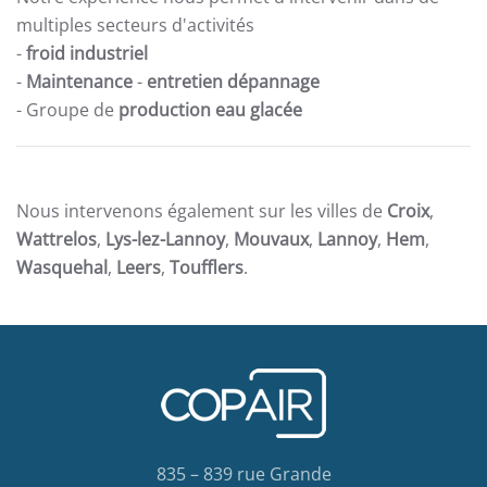
multiples secteurs d'activités
-
froid industriel
-
Maintenance
-
entretien dépannage
- Groupe de
production eau glacée
Nous intervenons également sur les villes de
Croix
,
Wattrelos
,
Lys-lez-Lannoy
,
Mouvaux
,
Lannoy
,
Hem
,
Wasquehal
,
Leers
,
Toufflers
.
835 – 839 rue Grande