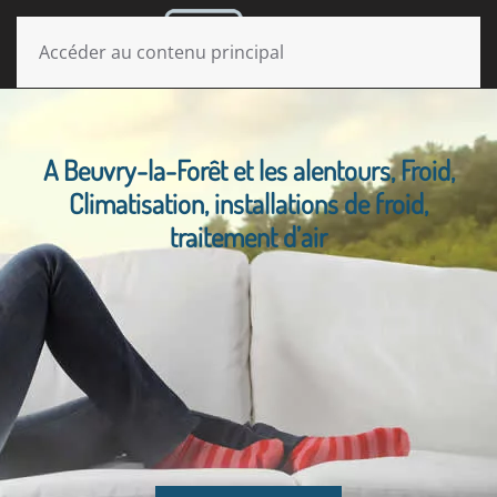
MENU
Accéder au contenu principal
A Beuvry-la-Forêt et les alentours, Froid,
Climatisation, installations de froid,
traitement d’air