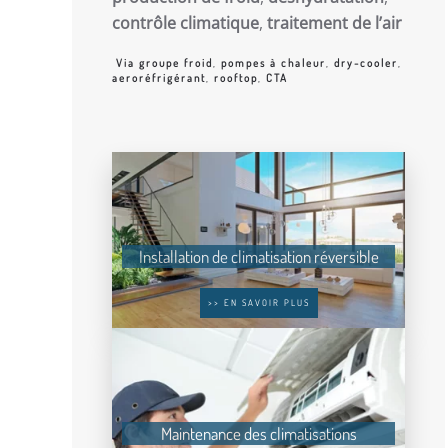
contrôle climatique
,
traitement de l’air
Via groupe froid
,
pompes à chaleur
,
dry-cooler
,
aeroréfrigérant
,
rooftop
,
CTA
Installation de climatisation réversible
>> EN SAVOIR PLUS
Maintenance des climatisations