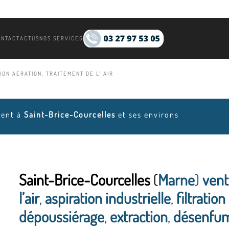
ONTACT
ACTUS
NOS SERVICES
ION AÉRATION, TRAITEMENT DE L’ AIR
ient à
Saint-Brice-Courcelles
et ses environs
Saint-Brice-Courcelles
(
Marne
)
vent
l’air
,
aspiration industrielle
,
filtration 
dépoussiérage
,
extraction
,
désenfum