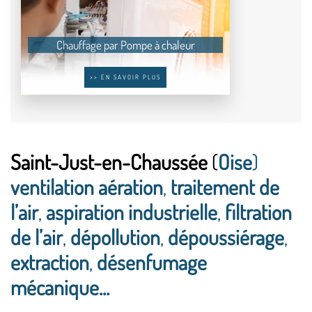
Chauffage par Pompe à chaleur
>> EN SAVOIR PLUS
Saint-Just-en-Chaussée
(
Oise
)
ventilation aération
,
traitement de
l’air
,
aspiration industrielle
,
filtration
de l’air
,
dépollution
,
dépoussiérage
,
extraction
,
désenfumage
mécanique...