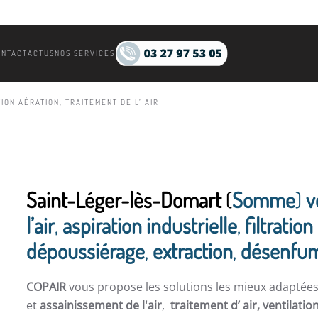
ONTACT
ACTUS
NOS SERVICES
ION AÉRATION, TRAITEMENT DE L’ AIR
Saint-Léger-lès-Domart
(
Somme
)
v
l’air
,
aspiration industrielle
,
filtration 
dépoussiérage
,
extraction
,
désenfum
COPAIR
vous propose les solutions les mieux adaptée
et
assainissement de l'air
,
traitement d’ air,
ventilatio