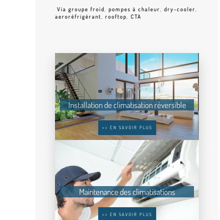
Via groupe froid
,
pompes à chaleur
,
dry-cooler
,
aeroréfrigérant
,
rooftop
,
CTA
Installation de climatisation réversible
>> EN SAVOIR PLUS
Maintenance des climatisations
>> EN SAVOIR PLUS