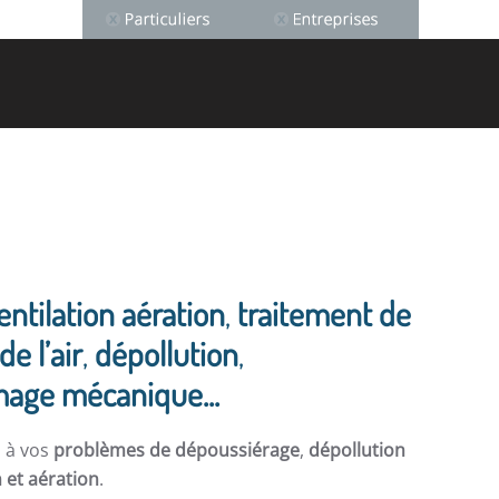
entilation aération
,
traitement de
de l’air
,
dépollution
,
age mécanique...
s à vos
problèmes de dépoussiérage
,
dépollution
n et aération
.