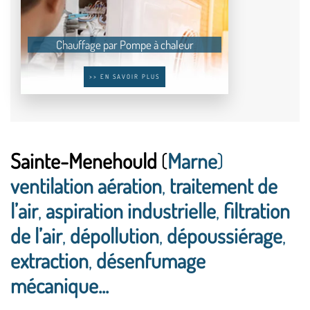
Chauffage par Pompe à chaleur
>> EN SAVOIR PLUS
Sainte-Menehould
(
Marne
)
ventilation aération
,
traitement de
l’air
,
aspiration industrielle
,
filtration
de l’air
,
dépollution
,
dépoussiérage
,
extraction
,
désenfumage
mécanique...