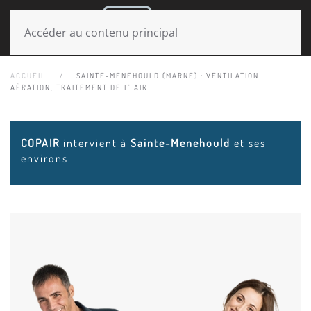
MENU
Accéder au contenu principal
ACCUEIL
SAINTE-MENEHOULD (MARNE) : VENTILATION
AÉRATION, TRAITEMENT DE L’ AIR
COPAIR
intervient à
Sainte-Menehould
et ses
environs