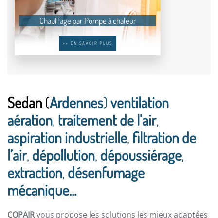
Chauffage par Pompe à chaleur
>> EN SAVOIR PLUS
Sedan
(
Ardennes
)
ventilation
aération
,
traitement de l’air
,
aspiration industrielle
,
filtration de
l’air
,
dépollution
,
dépoussiérage
,
extraction
,
désenfumage
mécanique...
COPAIR
vous propose les solutions les mieux adaptées