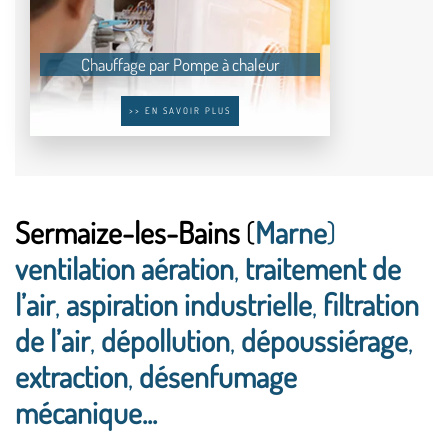
Chauffage par Pompe à chaleur
>> EN SAVOIR PLUS
Sermaize-les-Bains
(
Marne
)
ventilation aération
,
traitement de
l’air
,
aspiration industrielle
,
filtration
de l’air
,
dépollution
,
dépoussiérage
,
extraction
,
désenfumage
mécanique...