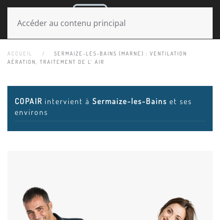
MENU
Accéder au contenu principal
ACCUEIL
SERMAIZE-LES-BAINS (MARNE) : VENTILATION
AÉRATION, TRAITEMENT DE L’ AIR
COPAIR
intervient à
Sermaize-les-Bains
et ses
environs