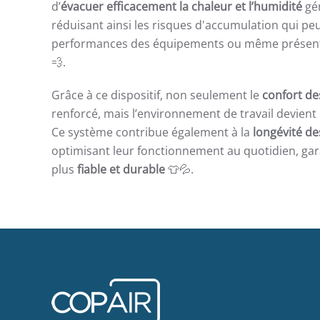
d’
évacuer efficacement la chaleur et l’humidité
gén
réduisant ainsi les risques d'accumulation qui pe
performances des équipements ou même présente
💨.
Grâce à ce dispositif, non seulement le
confort de
renforcé, mais l’environnement de travail devient 
Ce système contribue également à la
longévité d
optimisant leur fonctionnement au quotidien, gara
plus
fiable et durable
👕💦.