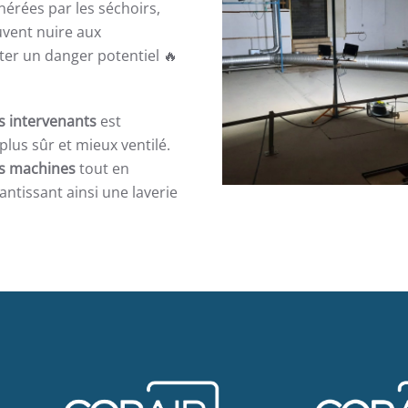
érées par les séchoirs,
uvent nuire aux
r un danger potentiel 🔥
s intervenants
est
plus sûr et mieux ventilé.
es machines
tout en
ntissant ainsi une laverie