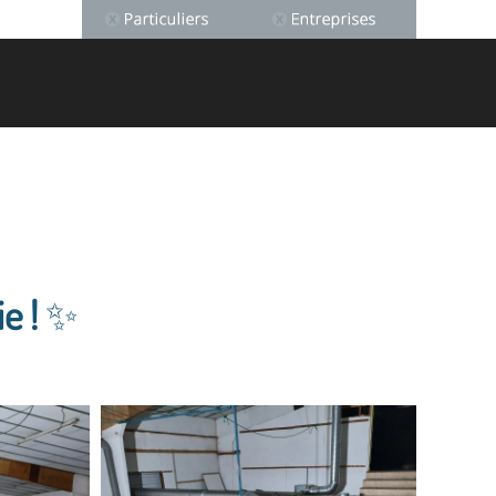
e !
✨