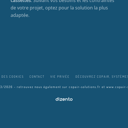
cassettes
. Suivant vos besoins et les contraintes
de votre projet, optez pour la solution la plus
adaptée.
 DES COOKIES
CONTACT
VIE PRIVÉE
DÉCOUVREZ COPAIR, SYSTÈMES
03/2026 - retrouvez nous également sur
copair-solutions.fr
et
www.copair-s