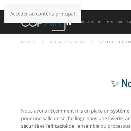
Accéder au contenu principal
SAVOIR FAIRE
QUI SOMMES NOUS
C
ACCUEIL
ACTUALITES-COPAIR
SYSTÈME D'EXTRA
✨
No
Nous avons récemment mis en place un
système 
pour une salle de sèche-linge dans une laverie, amé
sécurité
et l’
efficacité
de l'ensemble du processus.