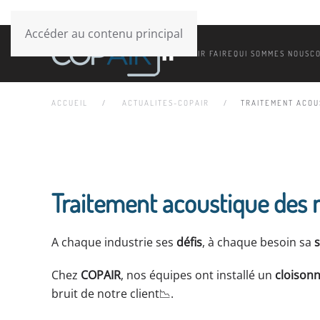
Accéder au contenu principal
SAVOIR FAIRE
QUI SOMMES NOUS
C
ACCUEIL
ACTUALITES-COPAIR
TRAITEMENT ACOU
Traitement acoustique des 
A chaque industrie ses
défis
, à chaque besoin sa
Chez
COPAIR
, nos équipes ont installé un
cloison
bruit de notre client📉.