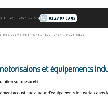
ONTACT
ACTUS
NOS SERVICES
STIQUE DES MOTORISATIONS ET ÉQUIPEMENTS INDUSTRIELS
motorisaions et équipements indu
solution sur mesure
📊
!
nement acoustique
autour d’équipements industriels dans l