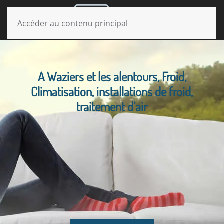
MENU
Accéder au contenu principal
A Waziers et les alentours, Froid,
Climatisation, installations de froid,
traitement d’air