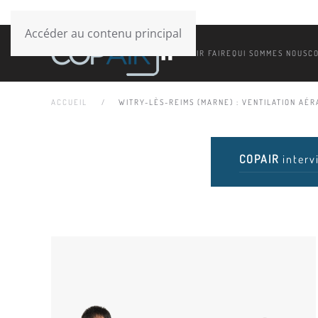
Accéder au contenu principal
SAVOIR FAIRE
QUI SOMMES NOUS
C
ACCUEIL
WITRY-LÈS-REIMS (MARNE) : VENTILATION AÉRA
COPAIR
interv