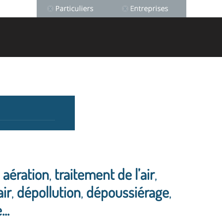
n aération
,
traitement de l’air
,
air
,
dépollution
,
dépoussiérage
,
..