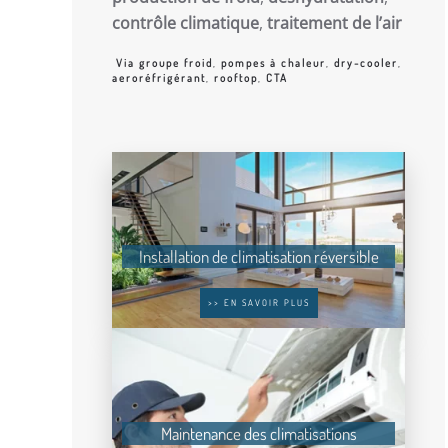
contrôle climatique
,
traitement de l’air
Via groupe froid
,
pompes à chaleur
,
dry-cooler
,
aeroréfrigérant
,
rooftop
,
CTA
Installation de climatisation réversible
>> EN SAVOIR PLUS
Maintenance des climatisations