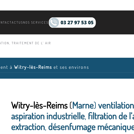
ONTACT
ACTUS
NOS SERVICES
TION, TRAITEMENT DE L’ AIR
ient à
Witry-lès-Reims
et ses environs
Witry-lès-Reims
(
Marne
)
ventilatio
aspiration industrielle
,
filtration de l’
extraction
,
désenfumage mécanique.