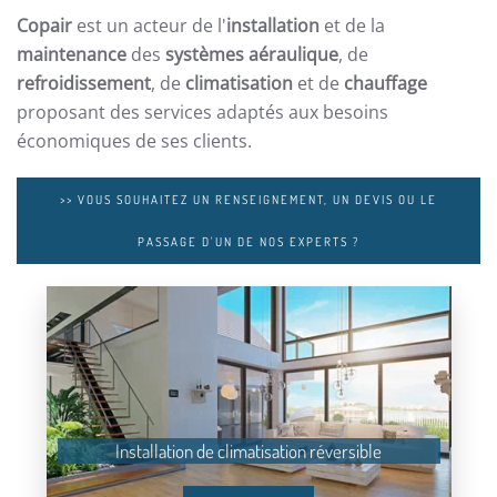
Copair
est un acteur de l'
installation
et de la
maintenance
des
systèmes
aéraulique
, de
refroidissement
, de
climatisation
et de
chauffage
proposant des services adaptés aux besoins
économiques de ses clients.
>> VOUS SOUHAITEZ UN RENSEIGNEMENT, UN DEVIS OU LE
PASSAGE D'UN DE NOS EXPERTS ?
Installation de climatisation réversible